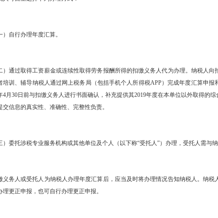
自行办理年度汇算。
通过取得工资薪金或连续性取得劳务报酬所得的扣缴义务人代为办理。纳税人向扣
者培训、辅导纳税人通过网上税务局（包括手机个人所得税APP）完成年度汇算申报
20年4月30日前与扣缴义务人进行书面确认，补充提供其2019年度在本单位以外取得
提交信息的真实性、准确性、完整性负责。
委托涉税专业服务机构或其他单位及个人（以下称“受托人”）办理，受托人需与纳
务人或受托人为纳税人办理年度汇算后，应当及时将办理情况告知纳税人。纳税人
办理更正申报，也可自行办理更正申报。