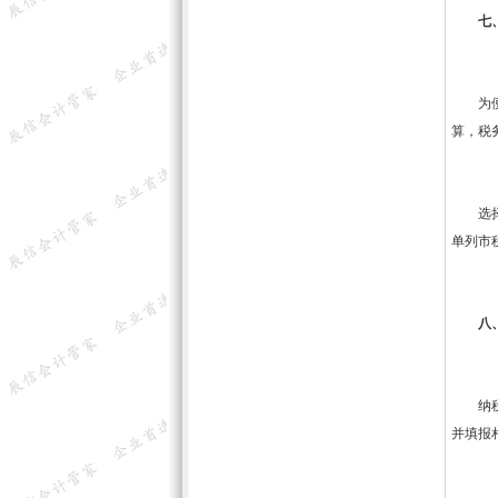
七、
为便利
算，税
选择邮
单列市
八、
纳税人
并填报