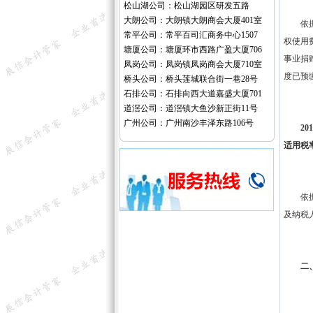
松山湖公司：松山湖园区研发五路
大朗公司：大朗镇大朗商会大厦401室
依据税
常平公司：常平百司汇商务中心1507
权使用
塘厦公司：塘厦环市西路广盈大厦706
事业捐
凤岗公司：凤岗镇凤岗商会大厦710室
度已预
桥头公司：桥头莲城联合街一巷28号
石排公司：石排向西大道嘉盛大厦701
道滘公司：道滘镇大鱼沙新正街11号
广州公司：广州南沙丰泽东路106号
2
适用税率
依据税
及纳税
二、无