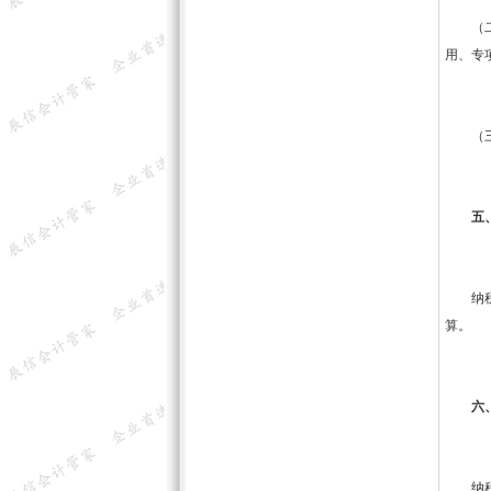
（二）
用、专
（三）
五、
纳税人
算。
六、
纳税人