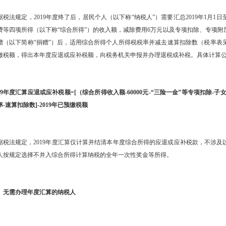
法规定，2019年度终了后，居民个人（以下称“纳税人”）需要汇总2019年1月1日
费等四项所得（以下称“综合所得”）的收入额，减除费用6万元以及专项扣除、专项
赠（以下简称“捐赠”）后，适用综合所得个人所得税税率并减去速算扣除数（税率表见
缴税额，得出本年度应退或应补税额，向税务机关申报并办理退税或补税。具体计算
1
2
3
019年度汇算应退或应补税额=[（综合所得收入额-60000元-“三险一金”等专项扣除
-速算扣除数]-2019年已预缴税额
法规定，2019年度汇算仅计算并结清本年度综合所得的应退或应补税款，不涉及
人按规定选择不并入综合所得计算纳税的全年一次性奖金等所得。
需办理年度汇算的纳税人