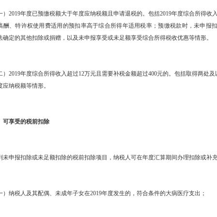
2019年度已预缴税额大于年度应纳税额且申请退税的。包括2019年度综合所得收
稿酬、特许权使用费适用的预扣率高于综合所得年适用税率；预缴税款时，未申报
法确定的其他扣除或捐赠，以及未申报享受或未足额享受综合所得税收优惠等情形。
2019年度综合所得收入超过12万元且需要补税金额超过400元的。包括取得两处
度应纳税额等情形。
可享受的税前扣除
申报扣除或未足额扣除的税前扣除项目，纳税人可在年度汇算期间办理扣除或补充
纳税人及其配偶、未成年子女在2019年度发生的，符合条件的大病医疗支出；