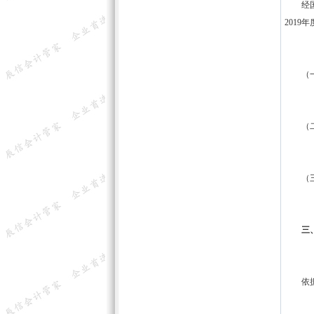
经国
201
（一）
（二）
（三）
三
依据税