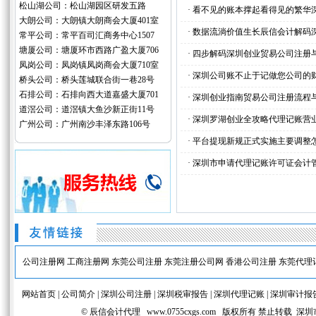
松山湖公司：松山湖园区研发五路
·
看不见的账本撑起看得见的繁华
大朗公司：大朗镇大朗商会大厦401室
·
数据流淌价值生长辰信会计解码
常平公司：常平百司汇商务中心1507
塘厦公司：塘厦环市西路广盈大厦706
·
四步解码深圳创业贸易公司注册
凤岗公司：凤岗镇凤岗商会大厦710室
·
深圳公司账不止于记做您公司的
桥头公司：桥头莲城联合街一巷28号
石排公司：石排向西大道嘉盛大厦701
·
深圳创业指南贸易公司注册流程
道滘公司：道滘镇大鱼沙新正街11号
·
深圳罗湖创业全攻略代理记账营
广州公司：广州南沙丰泽东路106号
·
平台提现新规正式实施主要调整
·
深圳市申请代理记账许可证会计
公司注册网
工商注册网
东莞公司注册
东莞注册公司网
香港公司注册
东莞代理
网站首页
|
公司简介
|
深圳公司注册
|
深圳税审报告
|
深圳代理记账
|
深圳审计报
© 辰信会计代理
www.0755cxgs.com
版权所有 禁止转载 深圳