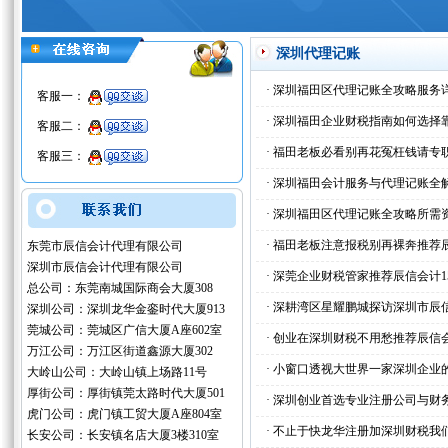
深圳代理记账
·
深圳福田区代理记账全攻略服务
客服一：
·
深圳福田企业财税指南如何选择
客服二：
·
福田老板必看别再花冤枉钱请专
客服三：
·
深圳福田会计服务与代理记账全
·
深圳福田区代理记账全攻略所需
·
福田老板注意报税别再裸奔推荐
东莞市辰信会计代理有限公司
深圳市辰信会计代理有限公司
·
深莞企业财税管家推荐辰信会计1
总公司：东莞南城国际商会大厦308
·
深耕湾区星耀鹏城探访深圳市辰
深圳公司：深圳龙华金銮时代大厦913
莞城公司：莞城区广信大厦A座602室
·
创业在深圳财税不用愁推荐辰信
万江公司：万江区街道鑫源大厦302
·
小窗口透视大世界一家深圳企业
大岭山公司：大岭山镇上场路11号
厚街公司：厚街镇莞太路时代大厦501
·
深圳创业首选专业注册公司与财
虎门公司：虎门镇工贸大厦A座804室
·
不止于快龙华注册加深圳财税我
长安公司：长安镇名店大厦3楼310室